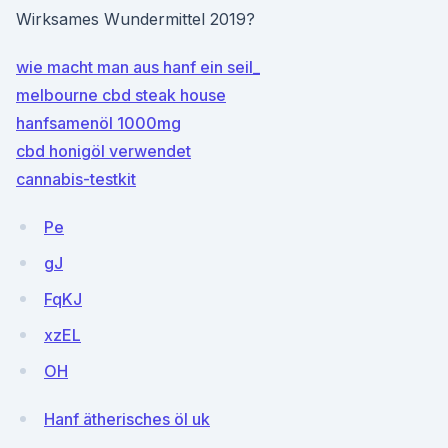
Wirksames Wundermittel 2019?
wie macht man aus hanf ein seil_
melbourne cbd steak house
hanfsamenöl 1000mg
cbd honigöl verwendet
cannabis-testkit
Pe
gJ
FqKJ
xzEL
OH
Hanf ätherisches öl uk