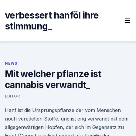
Skip
to
verbessert hanföl ihre
content
stimmung_
NEWS
Mit welcher pflanze ist
cannabis verwandt_
EDITOR
Hanf ist die Ursprungspflanze der vom Menschen
noch veredelten Stoffe. und ist eng verwandt mit dem
allgegenwärtigen Hopfen, der sich im Gegensatz zu
Hanf (Cannabis sativa) gehört zur Familie der