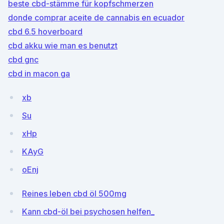
beste cbd-stämme für kopfschmerzen
donde comprar aceite de cannabis en ecuador
cbd 6.5 hoverboard
cbd akku wie man es benutzt
cbd gnc
cbd in macon ga
xb
Su
xHp
KAyG
oEnj
Reines leben cbd öl 500mg
Kann cbd-öl bei psychosen helfen_