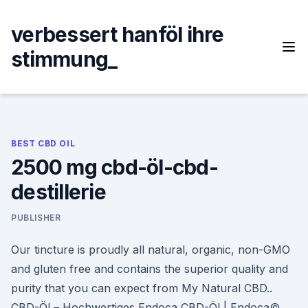
Skip
to
verbessert hanföl ihre
content
stimmung_
BEST CBD OIL
2500 mg cbd-öl-cbd-
destillerie
PUBLISHER
Our tincture is proudly all natural, organic, non-GMO
and gluten free and contains the superior quality and
purity that you can expect from My Natural CBD..
CBD-Öl – Hochwertiges Endoca CBD-Öl | Endoca©