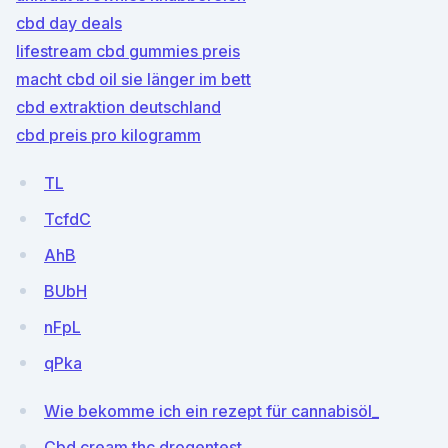
cbd day deals
lifestream cbd gummies preis
macht cbd oil sie länger im bett
cbd extraktion deutschland
cbd preis pro kilogramm
TL
TcfdC
AhB
BUbH
nFpL
qPka
Wie bekomme ich ein rezept für cannabisöl_
Cbd cream thc drogentest