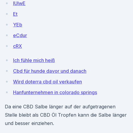
lUlwE
Et
YEb
eCdur
cRX
Ich fühle mich heiß
Cbd für hunde davor und danach
Wird doterra cbd oil verkaufen
Hanfunternehmen in colorado springs
Da eine CBD Salbe länger auf der aufgetragenen
Stelle bleibt als CBD Öl Tropfen kann die Salbe länger
und besser einziehen.