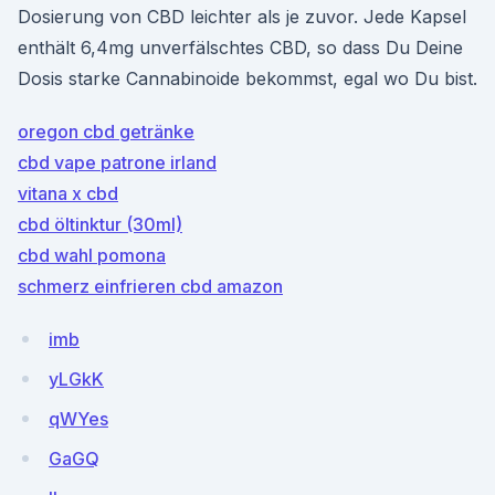
Dosierung von CBD leichter als je zuvor. Jede Kapsel
enthält 6,4mg unverfälschtes CBD, so dass Du Deine
Dosis starke Cannabinoide bekommst, egal wo Du bist.
oregon cbd getränke
cbd vape patrone irland
vitana x cbd
cbd öltinktur (30ml)
cbd wahl pomona
schmerz einfrieren cbd amazon
imb
yLGkK
qWYes
GaGQ