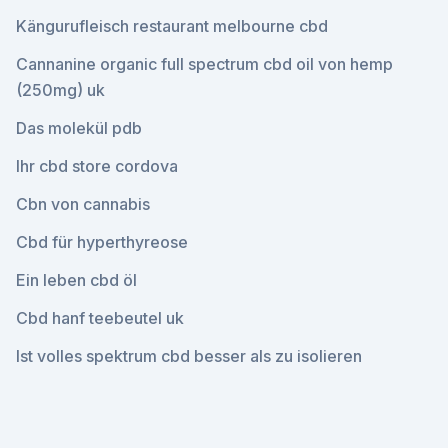
Kängurufleisch restaurant melbourne cbd
Cannanine organic full spectrum cbd oil von hemp
(250mg) uk
Das molekül pdb
Ihr cbd store cordova
Cbn von cannabis
Cbd für hyperthyreose
Ein leben cbd öl
Cbd hanf teebeutel uk
Ist volles spektrum cbd besser als zu isolieren