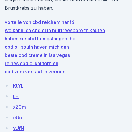
Brustkrebs zu haben.
vorteile von cbd reichem hanföl
wo kann ich cbd öl in murfreesboro tn kaufen
haben sie cbd honigstangen thc
cbd oil south haven michigan
beste cbd creme in las vegas
reines cbd öl kalifornien
cbd zum verkauf in vermont
KtYL
uE
xZCm
eUc
vUfN